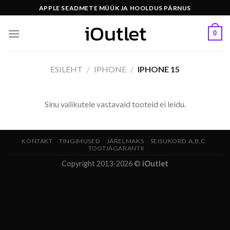
Skip
APPLE SEADMETE MÜÜK JA HOOLDUS PÄRNUS
to
content
0
ESILEHT
/
IPHONE
/
IPHONE 15
Sinu valikutele vastavaid tooteid ei leidu.
KONTAKT
TINGIMUSED
JÄRELMAKS
SEISUKORD A,B,C
TOOTJAGARANTII
Copyright 2013-2026 ©
iOutlet