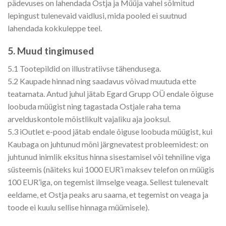
pädevuses on lahendada Ostja ja Müüja vahel sõlmitud
lepingust tulenevaid vaidlusi, mida pooled ei suutnud
lahendada kokkuleppe teel.
5. Muud tingimused
5.1 Tootepildid on illustratiivse tähendusega.
5.2 Kaupade hinnad ning saadavus võivad muutuda ette
teatamata. Antud juhul jätab Egard Grupp OÜ endale õiguse
loobuda müügist ning tagastada Ostjale raha tema
arvelduskontole mõistlikult vajaliku aja jooksul.
5.3 iOutlet e-pood jätab endale õiguse loobuda müügist, kui
Kaubaga on juhtunud mõni järgnevatest probleemidest: on
juhtunud inimlik eksitus hinna sisestamisel või tehniline viga
süsteemis (näiteks kui 1000 EUR’i maksev telefon on müügis
100 EUR’iga, on tegemist ilmselge veaga. Sellest tulenevalt
eeldame, et Ostja peaks aru saama, et tegemist on veaga ja
toode ei kuulu sellise hinnaga müümisele).