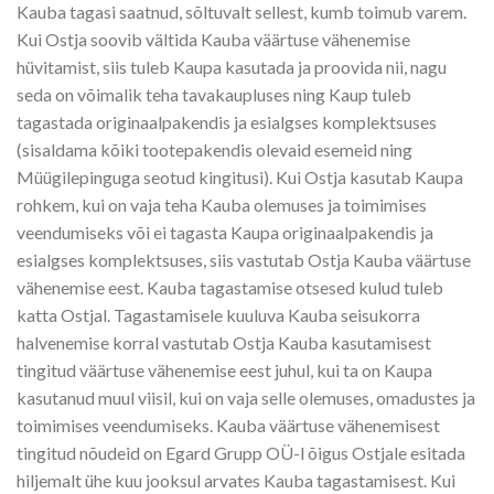
Kauba tagasi saatnud, sõltuvalt sellest, kumb toimub varem.
Kui Ostja soovib vältida Kauba väärtuse vähenemise
hüvitamist, siis tuleb Kaupa kasutada ja proovida nii, nagu
seda on võimalik teha tavakaupluses ning Kaup tuleb
tagastada originaalpakendis ja esialgses komplektsuses
(sisaldama kõiki tootepakendis olevaid esemeid ning
Müügilepinguga seotud kingitusi). Kui Ostja kasutab Kaupa
rohkem, kui on vaja teha Kauba olemuses ja toimimises
veendumiseks või ei tagasta Kaupa originaalpakendis ja
esialgses komplektsuses, siis vastutab Ostja Kauba väärtuse
vähenemise eest. Kauba tagastamise otsesed kulud tuleb
katta Ostjal. Tagastamisele kuuluva Kauba seisukorra
halvenemise korral vastutab Ostja Kauba kasutamisest
tingitud väärtuse vähenemise eest juhul, kui ta on Kaupa
kasutanud muul viisil, kui on vaja selle olemuses, omadustes ja
toimimises veendumiseks. Kauba väärtuse vähenemisest
tingitud nõudeid on Egard Grupp OÜ-l õigus Ostjale esitada
hiljemalt ühe kuu jooksul arvates Kauba tagastamisest. Kui