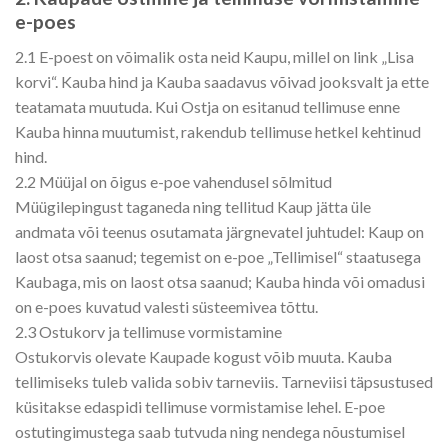
e-poes
2.1 E-poest on võimalik osta neid Kaupu, millel on link „Lisa
korvi“. Kauba hind ja Kauba saadavus võivad jooksvalt ja ette
teatamata muutuda. Kui Ostja on esitanud tellimuse enne
Kauba hinna muutumist, rakendub tellimuse hetkel kehtinud
hind.
2.2 Müüjal on õigus e-poe vahendusel sõlmitud
Müügilepingust taganeda ning tellitud Kaup jätta üle
andmata või teenus osutamata järgnevatel juhtudel: Kaup on
laost otsa saanud; tegemist on e-poe „Tellimisel“ staatusega
Kaubaga, mis on laost otsa saanud; Kauba hinda või omadusi
on e-poes kuvatud valesti süsteemivea tõttu.
2.3 Ostukorv ja tellimuse vormistamine
Ostukorvis olevate Kaupade kogust võib muuta. Kauba
tellimiseks tuleb valida sobiv tarneviis. Tarneviisi täpsustused
küsitakse edaspidi tellimuse vormistamise lehel. E-poe
ostutingimustega saab tutvuda ning nendega nõustumisel