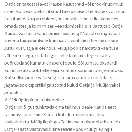
Ostja on tagastatavat Kaupa kasutanud või proovinud muul
moel, kui seda oleks lubatud tavapäraselt teha poes või ta on
kasutanud Kaupa rohkem, kui on vaja teha selle olemuses,
omadustes ja toimimises veendumiseks, siis vastutab Ostja
Kauba väärtuse vähenemise eest ning Müüjal on õigus see
summa tagastamisele kuuluvast ostuhinnast maha arvata.
Juhul kui Ostja ei ole nõus Müüja poolt näidatud väärtuse
vähenemisega, on tal õigus selle kindlaks tegemiseks
pöörduda sõltumatu eksperdi poole. Sõltumatu eksperdi
kulud tasub pool, kelle seisukoht ei osutunud põhjendatuks.
Kui sellise poole välja selgitamine osutub võimatuks, siis
jagatakse ekspertiisiga seotud kulud Ostja ja Müüja vahel
pooleks.
2.7 Müügilepingu tühistamine
Ostjal on õigus tühistada oma tellimus peale Kauba eest
tasumist, kuid enne Kauba kohaletoimetamist ilma
lisakuludeta. Müügilepingu/Tellimuse tühistamiseks tuleb
Ostjal saata vastavasisuline teade koos Müügilepingu