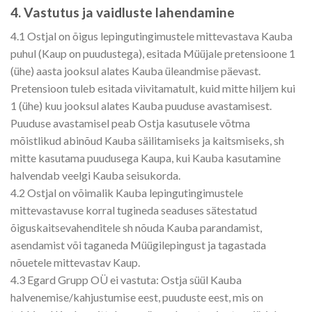
4. Vastutus ja vaidluste lahendamine
4.1 Ostjal on õigus lepingutingimustele mittevastava Kauba
puhul (Kaup on puudustega), esitada Müüjale pretensioone 1
(ühe) aasta jooksul alates Kauba üleandmise päevast.
Pretensioon tuleb esitada viivitamatult, kuid mitte hiljem kui
1 (ühe) kuu jooksul alates Kauba puuduse avastamisest.
Puuduse avastamisel peab Ostja kasutusele võtma
mõistlikud abinõud Kauba säilitamiseks ja kaitsmiseks, sh
mitte kasutama puudusega Kaupa, kui Kauba kasutamine
halvendab veelgi Kauba seisukorda.
4.2 Ostjal on võimalik Kauba lepingutingimustele
mittevastavuse korral tugineda seaduses sätestatud
õiguskaitsevahenditele sh nõuda Kauba parandamist,
asendamist või taganeda Müügilepingust ja tagastada
nõuetele mittevastav Kaup.
4.3 Egard Grupp OÜ ei vastuta: Ostja süül Kauba
halvenemise/kahjustumise eest, puuduste eest, mis on