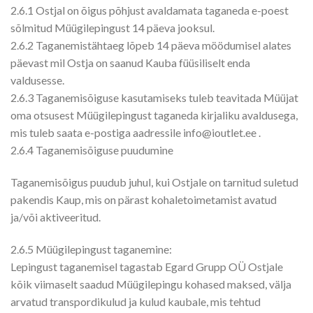
2.6.1 Ostjal on õigus põhjust avaldamata taganeda e-poest
sõlmitud Müügilepingust 14 päeva jooksul.
2.6.2 Taganemistähtaeg lõpeb 14 päeva möödumisel alates
päevast mil Ostja on saanud Kauba füüsiliselt enda
valdusesse.
2.6.3 Taganemisõiguse kasutamiseks tuleb teavitada Müüjat
oma otsusest Müügilepingust taganeda kirjaliku avaldusega,
mis tuleb saata e-postiga aadressile info@ioutlet.ee .
2.6.4 Taganemisõiguse puudumine
Taganemisõigus puudub juhul, kui Ostjale on tarnitud suletud
pakendis Kaup, mis on pärast kohaletoimetamist avatud
ja/või aktiveeritud.
2.6.5 Müügilepingust taganemine:
Lepingust taganemisel tagastab Egard Grupp OÜ Ostjale
kõik viimaselt saadud Müügilepingu kohased maksed, välja
arvatud transpordikulud ja kulud kaubale, mis tehtud