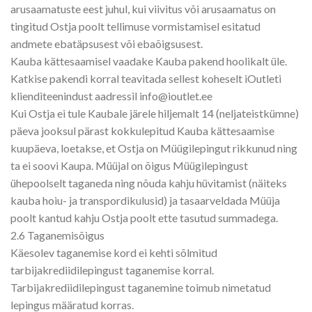
arusaamatuste eest juhul, kui viivitus või arusaamatus on
tingitud Ostja poolt tellimuse vormistamisel esitatud
andmete ebatäpsusest või ebaõigsusest.
Kauba kättesaamisel vaadake Kauba pakend hoolikalt üle.
Katkise pakendi korral teavitada sellest koheselt iOutleti
klienditeenindust aadressil info@ioutlet.ee
Kui Ostja ei tule Kaubale järele hiljemalt 14 (neljateistkümne)
päeva jooksul pärast kokkulepitud Kauba kättesaamise
kuupäeva, loetakse, et Ostja on Müügilepingut rikkunud ning
ta ei soovi Kaupa. Müüjal on õigus Müügilepingust
ühepoolselt taganeda ning nõuda kahju hüvitamist (näiteks
kauba hoiu- ja transpordikulusid) ja tasaarveldada Müüja
poolt kantud kahju Ostja poolt ette tasutud summadega.
2.6 Taganemisõigus
Käesolev taganemise kord ei kehti sõlmitud
tarbijakrediidilepingust taganemise korral.
Tarbijakrediidilepingust taganemine toimub nimetatud
lepingus määratud korras.