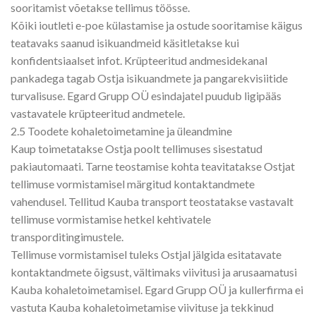
sooritamist võetakse tellimus töösse.
Kõiki ioutleti e-poe külastamise ja ostude sooritamise käigus
teatavaks saanud isikuandmeid käsitletakse kui
konfidentsiaalset infot. Krüpteeritud andmesidekanal
pankadega tagab Ostja isikuandmete ja pangarekvisiitide
turvalisuse. Egard Grupp OÜ esindajatel puudub ligipääs
vastavatele krüpteeritud andmetele.
2.5 Toodete kohaletoimetamine ja üleandmine
Kaup toimetatakse Ostja poolt tellimuses sisestatud
pakiautomaati. Tarne teostamise kohta teavitatakse Ostjat
tellimuse vormistamisel märgitud kontaktandmete
vahendusel. Tellitud Kauba transport teostatakse vastavalt
tellimuse vormistamise hetkel kehtivatele
transporditingimustele.
Tellimuse vormistamisel tuleks Ostjal jälgida esitatavate
kontaktandmete õigsust, vältimaks viivitusi ja arusaamatusi
Kauba kohaletoimetamisel. Egard Grupp OÜ ja kullerfirma ei
vastuta Kauba kohaletoimetamise viivituse ja tekkinud