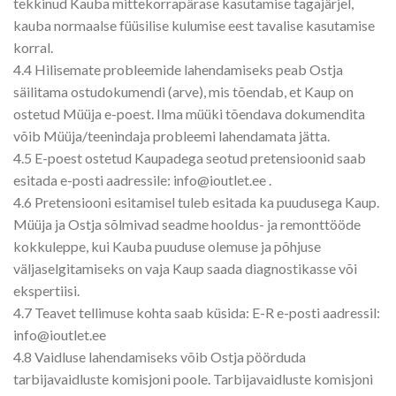
tekkinud Kauba mittekorrapärase kasutamise tagajärjel,
kauba normaalse füüsilise kulumise eest tavalise kasutamise
korral.
4.4 Hilisemate probleemide lahendamiseks peab Ostja
säilitama ostudokumendi (arve), mis tõendab, et Kaup on
ostetud Müüja e-poest. Ilma müüki tõendava dokumendita
võib Müüja/teenindaja probleemi lahendamata jätta.
4.5 E-poest ostetud Kaupadega seotud pretensioonid saab
esitada e-posti aadressile: info@ioutlet.ee .
4.6 Pretensiooni esitamisel tuleb esitada ka puudusega Kaup.
Müüja ja Ostja sõlmivad seadme hooldus- ja remonttööde
kokkuleppe, kui Kauba puuduse olemuse ja põhjuse
väljaselgitamiseks on vaja Kaup saada diagnostikasse või
ekspertiisi.
4.7 Teavet tellimuse kohta saab küsida: E-R e-posti aadressil:
info@ioutlet.ee
4.8 Vaidluse lahendamiseks võib Ostja pöörduda
tarbijavaidluste komisjoni poole. Tarbijavaidluste komisjoni