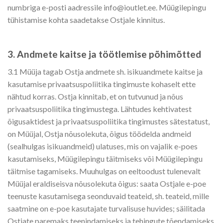
numbriga e-posti aadressile info@ioutlet.ee. Müügilepingu
tühistamise kohta saadetakse Ostjale kinnitus.
3. Andmete kaitse ja töötlemise põhimõtted
3.1 Müüja tagab Ostja andmete sh. isikuandmete kaitse ja
kasutamise privaatsuspoliitika tingimuste kohaselt ette
nähtud korras. Ostja kinnitab, et on tutvunud ja nõus
privaatsuspoliitika tingimustega. Lähtudes kehtivatest
õigusaktidest ja privaatsuspoliitika tingimustes sätestatust,
on Müüjal, Ostja nõusolekuta, õigus töödelda andmeid
(sealhulgas isikuandmeid) ulatuses, mis on vajalik e-poes
kasutamiseks, Müügilepingu täitmiseks või Müügilepingu
täitmise tagamiseks. Muuhulgas on eeltoodust tulenevalt
Müüjal eraldiseisva nõusolekuta õigus: saata Ostjale e-poe
teenuste kasutamisega seonduvaid teateid, sh. teateid, mille
saatmine on e-poe kasutajate turvalisuse huvides; säilitada
Ostjate paremaks teenindamiseks ja tehingute tõendamiseks