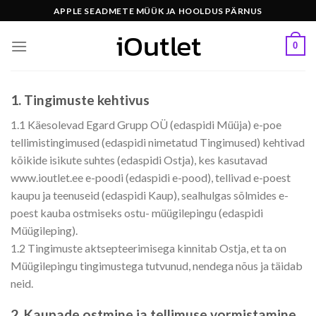
Skip
APPLE SEADMETE MÜÜK JA HOOLDUS PÄRNUS
to
content
0
1. Tingimuste kehtivus
1.1 Käesolevad Egard Grupp OÜ (edaspidi Müüja) e-poe
tellimistingimused (edaspidi nimetatud Tingimused) kehtivad
kõikide isikute suhtes (edaspidi Ostja), kes kasutavad
www.ioutlet.ee e-poodi (edaspidi e-pood), tellivad e-poest
kaupu ja teenuseid (edaspidi Kaup), sealhulgas sõlmides e-
poest kauba ostmiseks ostu- müügilepingu (edaspidi
Müügileping).
1.2 Tingimuste aktsepteerimisega kinnitab Ostja, et ta on
Müügilepingu tingimustega tutvunud, nendega nõus ja täidab
neid.
2. Kaupade ostmine ja tellimuse vormistamine