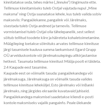
kinnitatakse seda, tehes märke („linnuke“) tingimuste ette.
Tellimuse kinnitamiseks tuleb Ostjal vajutada nupul „Mine
maksma“ ning Ostja suunatakse lehele, kus tuleb valida sobiv
makseviis: Pangaülekanne, pangalink või Järelmaks,
sisestada tuleb Ostja andmed ja tarneviis. Tellimuse
vormistamisel tuleb Ostjal olla tähelepanelik, sest sellest
sõltub tellitud toodete kiire ja häireteta kohaletoimetamine.
Müügileping loetakse sõlmituks arvates tellimuse kinnituse
järgi tasumisele kuuluva summa laekumisest Egard Grupp
OÜ arvelduskontole või järelmaksulepingu allkirjastamise
hetkest. Tasumata tellimuse kinnitust Müüja poolt ei täideta.
2.4 Kaupade eest tasumine.
Kaupade eest on võimalik tasuda: pangaülekandega või
järelmaksuga. Järelmaksuga on võimalik tasuda valides
tellimuse kinnituse leheküljel, Esto järelmaks või InBanki
järelmaks, ning järgides ekraanile kuvatavaid juhiseid.
Pangaülekandega maksmisel saadetakse kliendi e-posti
kontole maksmiseks vajalik pangainfo. Peale ülekande