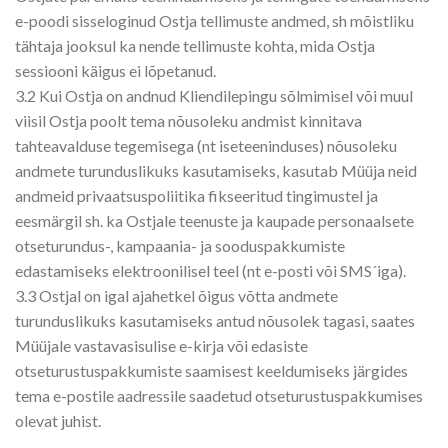
e-poodi sisseloginud Ostja tellimuste andmed, sh mõistliku
tähtaja jooksul ka nende tellimuste kohta, mida Ostja
sessiooni käigus ei lõpetanud.
3.2 Kui Ostja on andnud Kliendilepingu sõlmimisel või muul
viisil Ostja poolt tema nõusoleku andmist kinnitava
tahteavalduse tegemisega (nt iseteeninduses) nõusoleku
andmete turunduslikuks kasutamiseks, kasutab Müüja neid
andmeid privaatsuspoliitika fikseeritud tingimustel ja
eesmärgil sh. ka Ostjale teenuste ja kaupade personaalsete
otseturundus-, kampaania- ja sooduspakkumiste
edastamiseks elektroonilisel teel (nt e-posti või SMS´iga).
3.3 Ostjal on igal ajahetkel õigus võtta andmete
turunduslikuks kasutamiseks antud nõusolek tagasi, saates
Müüjale vastavasisulise e-kirja või edasiste
otseturustuspakkumiste saamisest keeldumiseks järgides
tema e-postile aadressile saadetud otseturustuspakkumises
olevat juhist.