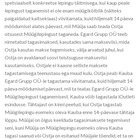
spetsiaalselt konkreetse lepingu täitmisega, kui kaup peale
lepingust taganemist ei ole enam müügikõlblik (näiteks
paigaldatud kaitseklaas) viivitamata, kuid hiljemalt 14 päeva
möödumisel alates päevast, mil Müüja saab teada Ostja
otsusest Müügilepingust taganeda. Egard Grupp OÜ teeb
nimetatud tagasimaksed, kasutades sama makseviisi, mida
Ostja kasutas makse tegemiseks, välja arvatud juhul, kui
Ostja on avaldanud soovi teistsuguse makseviisi
kasutamiseks. Ostjale ei kaasne selliste maksete
tagastamisega teenustasu ega muud kulu. Ostja peab Kauba
Egard Grupp OÜ-le tagastama viivitamata, kuid hiljemalt 14
päeva möödumisel päevast, mil ta teatas Egard Grupp OÜ-le
Müügilepingust taganemisest. Kauba võib tagastada iOutleti
esindusse. Tähtajast on kinni peetud, kui Ostja tagastab
Müügilepingu esemeks oleva Kauba enne 14-päevase tähtaja
lõppu. Müüjal on õigus keelduda tagasimaksete tegemisest
seni, kuni Müüja on Müügilepingu esemeks oleva Kauba
tagasi saanud või Ostja on esitanud Müüjale tõendid, et ta on