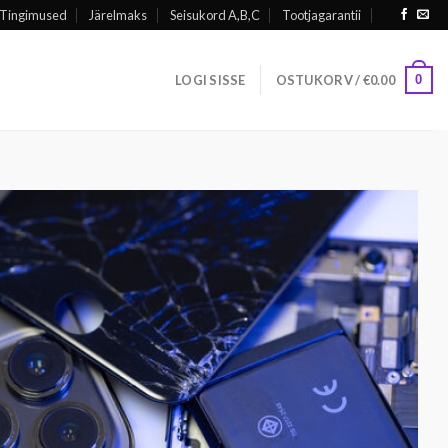
Tingimused
Järelmaks
Seisukord A,B,C
Tootjagarantii
0
LOGI SISSE
OSTUKORV /
€
0.00