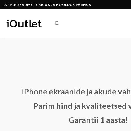
Skip
APPLE SEADMETE MÜÜK JA HOOLDUS PÄRNUS
to
content
iPhone ekraanide ja akude vah
Parim hind ja kvaliteetsed 
Garantii 1 aasta!