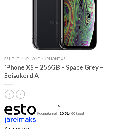
ESILEHT
/
IPHONE
/
IPHONE XS
iPhone XS – 256GB – Space Grey –
Seisukord A
€
Kuumakse al.
20.51
/ 60 kuud