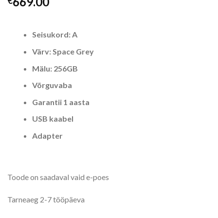
669.00
€
Seisukord: A
Värv: Space Grey
Mälu: 256GB
Võrguvaba
Garantii 1 aasta
USB kaabel
Adapter
Toode on saadaval vaid e-poes
Tarneaeg 2-7 tööpäeva