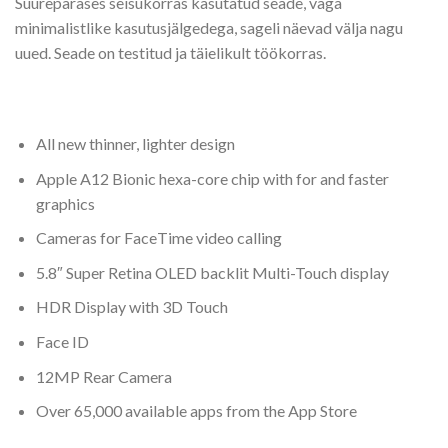
Suurepärases seisukorras kasutatud seade, väga
minimalistlike kasutusjälgedega, sageli näevad välja nagu
uued. Seade on testitud ja täielikult töökorras.
All new thinner, lighter design
Apple A12 Bionic hexa-core chip with for and faster
graphics
Cameras for FaceTime video calling
5.8″ Super Retina OLED backlit Multi-Touch display
HDR Display with 3D Touch
Face ID
12MP Rear Camera
Over 65,000 available apps from the App Store