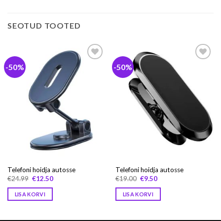
SEOTUD TOOTED
-50%
-50%
Lisa
Lisa
soovide
soovide
hulka
hulka
Telefoni hoidja autosse
Telefoni hoidja autosse
Algne
Praegune
Algne
Praegune
€
24.99
€
12.50
€
19.00
€
9.50
hind
hind
hind
hind
oli:
on:
oli:
on:
LISA KORVI
LISA KORVI
€24.99.
€12.50.
€19.00.
€9.50.