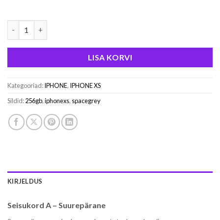
iPhone XS - 256GB - Space Grey - Seisukord A kogus
LISA KORVI
Kategooriad:
IPHONE
,
IPHONE XS
Sildid:
256gb
,
iphonexs
,
spacegrey
KIRJELDUS
Seisukord A – Suurepärane