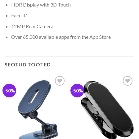
HDR Display with 3D Touch
Face ID
12MP Rear Camera
Over 65,000 available apps from the App Store
SEOTUD TOOTED
-50%
-50%
Lisa
Lisa
soovide
soovide
hulka
hulka