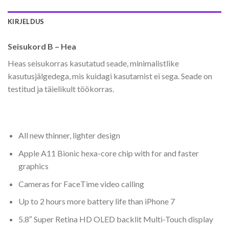
KIRJELDUS
Seisukord B – Hea
Heas seisukorras kasutatud seade, minimalistlike
kasutusjälgedega, mis kuidagi kasutamist ei sega. Seade on
testitud ja täielikult töökorras.
All new thinner, lighter design
Apple A11 Bionic hexa-core chip with for and faster
graphics
Cameras for FaceTime video calling
Up to 2 hours more battery life than iPhone 7
5.8″ Super Retina HD OLED backlit Multi-Touch display