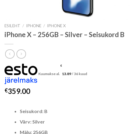
ESILEHT
/
IPHONE
/
IPHONE X
iPhone X – 256GB – Silver – Seisukord B
€
Kuumakse al.
13.89
/ 36 kuud
359.00
€
Seisukord: B
Värv: Silver
Mälu: 256GB