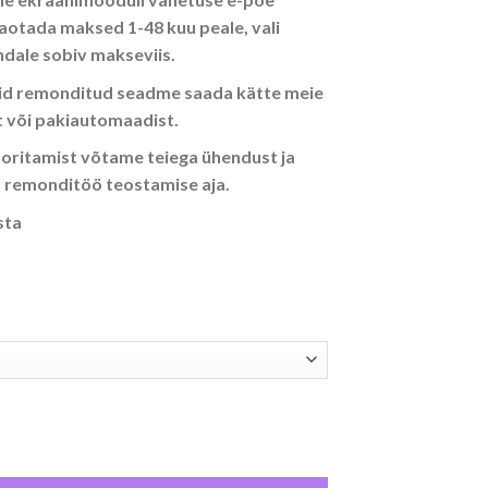
aotada maksed 1-48 kuu peale, vali
ndale sobiv makseviis.
vid remonditud seadme saada kätte meie
 või pakiautomaadist.
ooritamist võtame teiega ühendust ja
 remonditöö teostamise aja.
sta
oduli vahetus kogus