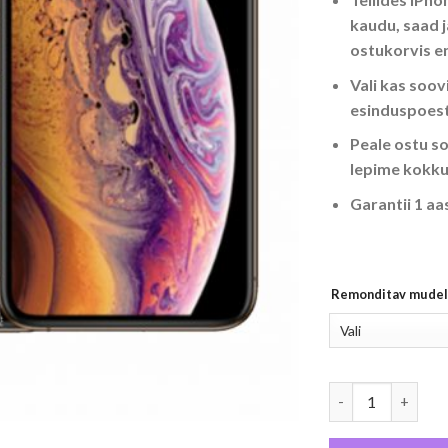
kaudu, saad j
ostukorvis e
Vali kas soo
esinduspoest
Peale ostu s
lepime kokku
Garantii 1 aa
Remonditav mudel
iPhone ekraanimo