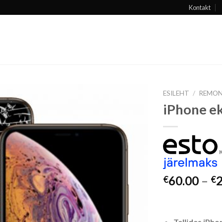
Kontakt
ESILEHT
/
REMO
iPhone e
Lisa
soovide
hulka
60.00
–
€
€
Tellides iPh