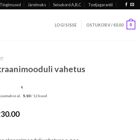
Tingimused
Järelmaks
Seisukord A,B,C
Tootjagarantii
0
LOGI SISSE
OSTUKORV /
€
0.00
NT
kraanimooduli vahetus
€
Kuumakse al.
5.10
/ 12 kuud
Hinnavahemik:
230.00
€60.00
kuni
€230.00
one ekraanimooduli vahetuse e-poe