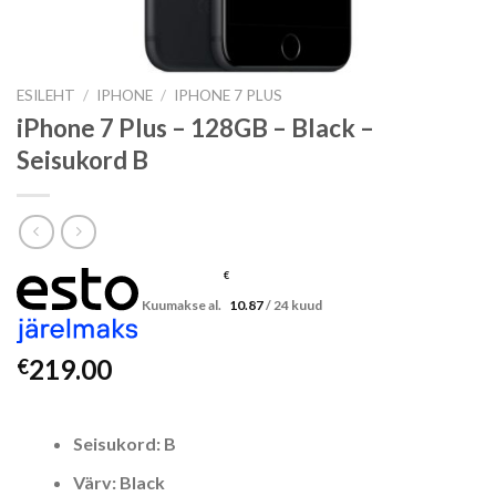
ESILEHT
/
IPHONE
/
IPHONE 7 PLUS
iPhone 7 Plus – 128GB – Black –
Seisukord B
€
Kuumakse al.
10.87
/ 24 kuud
219.00
€
Seisukord: B
Värv: Black