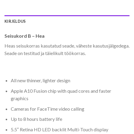
KIRJELDUS
Seisukord B – Hea
Heas seisukorras kasutatud seade, väheste kasutusjälgedega.
Seade on testitud ja täielikult töökorras.
All new thinner, lighter design
Apple A10 Fusion chip with quad cores and faster
graphics
Cameras for FaceTime video calling
Up to 8 hours battery life
5.5″ Retina HD LED backlit Multi-Touch display