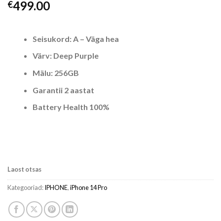
499.00
€
Seisukord: A – Väga hea
Värv: Deep Purple
Mälu: 256GB
Garantii 2 aastat
Battery Health 100%
Laost otsas
Kategooriad:
IPHONE
,
iPhone 14 Pro