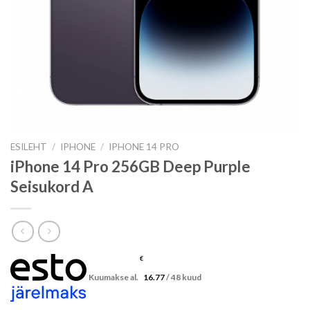
ESILEHT
/
IPHONE
/
IPHONE 14 PRO
iPhone 14 Pro 256GB Deep Purple
Seisukord A
€
Kuumakse al.
16.77
/ 48 kuud