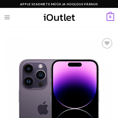
Skip
APPLE SEADMETE MÜÜK JA HOOLDUS PÄRNUS
to
content
0
Lisa
soovide
hulka