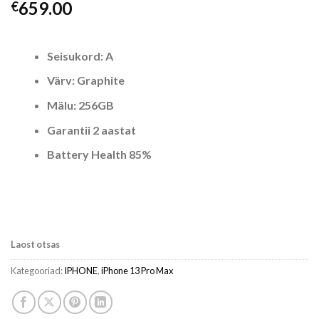
659.00
€
Seisukord: A
Värv: Graphite
Mälu: 256GB
Garantii 2 aastat
Battery Health 85%
Laost otsas
Kategooriad:
IPHONE
,
iPhone 13 Pro Max