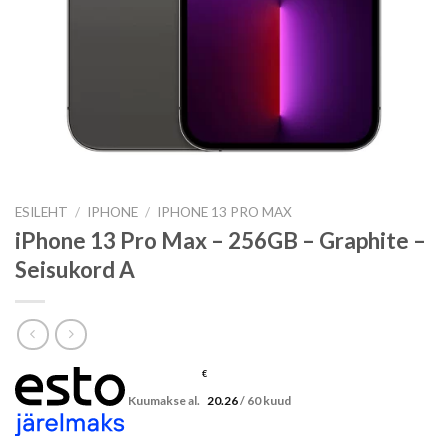
ESILEHT
/
IPHONE
/
IPHONE 13 PRO MAX
iPhone 13 Pro Max – 256GB – Graphite –
Seisukord A
€
Kuumakse al.
20.26
/ 60 kuud