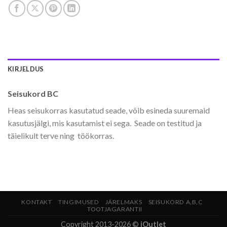
KIRJELDUS
Seisukord BC
Heas seisukorras kasutatud seade, võib esineda suuremaid
kasutusjälgi, mis kasutamist ei sega. Seade on testitud ja
täielikult terve ning töökorras.
KONTAKT
TINGIMUSED
JÄRELMAKS
SEISUKORD A,B,C
TOOTJAGARANTII
Copyright 2013-2026 ©
iOutlet