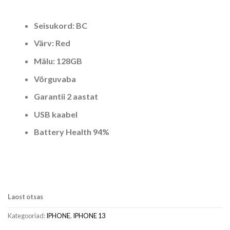
Seisukord: BC
Värv: Red
Mälu: 128GB
Võrguvaba
Garantii 2 aastat
USB kaabel
Battery Health 94%
Laost otsas
Kategooriad:
IPHONE
,
IPHONE 13