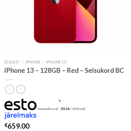
ESILEHT
/
IPHONE
/
IPHONE 13
iPhone 13 – 128GB – Red – Seisukord BC
€
Kuumakse al.
20.26
/ 60 kuud
659.00
€