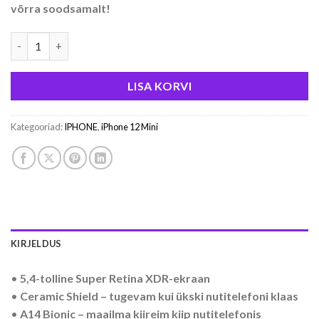
võrra soodsamalt!
iPhone 12 Mini - 256GB - Red - Uus kogus
LISA KORVI
Kategooriad:
IPHONE
,
iPhone 12 Mini
KIRJELDUS
•
5,4-tolline Super Retina XDR-ekraan
•
Ceramic Shield – tugevam kui ükski nutitelefoni klaas
•
A14 Bionic – maailma kiireim kiip nutitelefonis