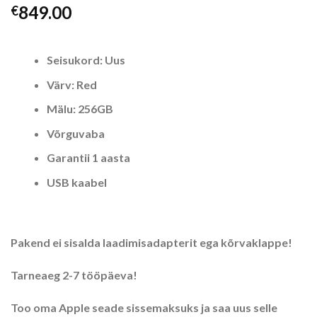
849.00
€
Seisukord: Uus
Värv: Red
Mälu: 256GB
Võrguvaba
Garantii 1 aasta
USB kaabel
Pakend ei sisalda laadimisadapterit ega kõrvaklappe!
Tarneaeg 2-7 tööpäeva!
Too oma Apple seade sissemaksuks ja saa uus selle