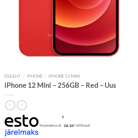
ESILEHT
/
IPHONE
/
IPHONE 12 MINI
iPhone 12 Mini – 256GB – Red – Uus
€
Kuumakse al.
26.10
/ 60 kuud