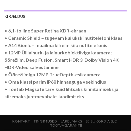
KIRJELDUS
•
6,1-tolline Super Retina XDR-ekraan
•
Ceramic Shield – tugevam kui ükski nutitelefoni klaas
•
A14 Bionic – maailma kiireim kiip nutitelefonis
•
12MP Ülilainurk- ja lainurkobjektiiviga kaamera;
öörežiim, Deep Fusion, Smart HDR 3, Dolby Vision 4K
HDR-Video salvestamine
•
Öörežiimiga 12MP TrueDepth-esikaamera
•
Oma klassi parim IP68 hinnanguga veekindlus
•
Toetab Magsafe tarvikuid lihtsaks kinnitamiseks ja
kiiremaks juhtmevabaks laadimiseks
KONTAKT
TINGIMUSED
JÄRELMAKS
SEISUKORD A,B,C
TOOTJAGARANTII