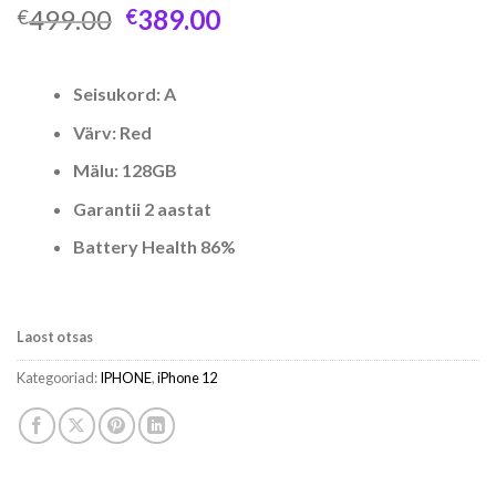
Algne
Praegune
499.00
389.00
€
€
hind
hind
oli:
on:
€499.00.
€389.00.
Seisukord: A
Värv: Red
Mälu: 128GB
Garantii 2 aastat
Battery Health 86%
Laost otsas
Kategooriad:
IPHONE
,
iPhone 12