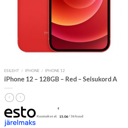
ESILEHT
/
IPHONE
/
IPHONE 12
iPhone 12 – 128GB – Red – Seisukord A
€
Kuumakse al.
15.06
/ 36 kuud