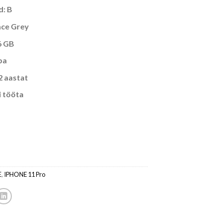
d: B
ace Grey
6 GB
ba
2 aastat
i tööta
E
,
IPHONE 11 Pro