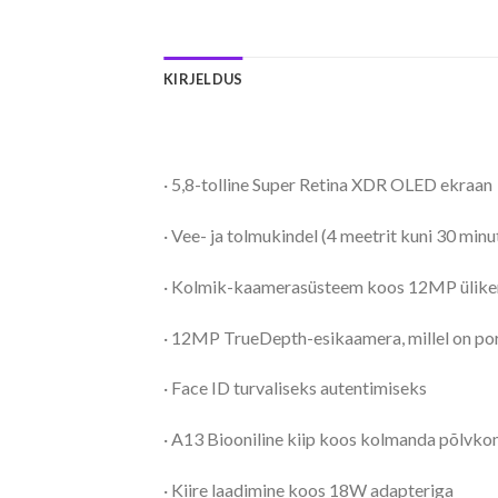
KIRJELDUS
· 5,8-tolline Super Retina XDR OLED ekraan
· Vee- ja tolmukindel (4 meetrit kuni 30 minut
· Kolmik-kaamerasüsteem koos 12MP ülikerget
· 12MP TrueDepth-esikaamera, millel on por
· Face ID turvaliseks autentimiseks
· A13 Biooniline kiip koos kolmanda põlvko
· Kiire laadimine koos 18W adapteriga