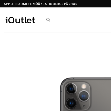
Skip
APPLE SEADMETE MÜÜK JA HOOLDUS PÄRNUS
to
content