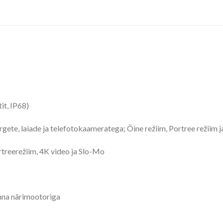
it, IP68)
e, laiade ja telefotokaameratega; Öine režiim, Portree režiim ja
treerežiim, 4K video ja Slo-Mo
nna närimootoriga