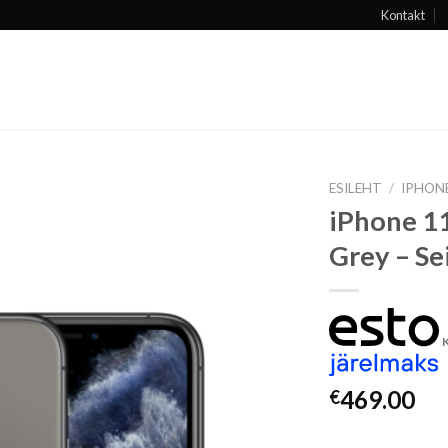
Kontakt
ESILEHT
/
IPHON
iPhone 11
Grey – Se
Lisa
soovide
hulka
469.00
€