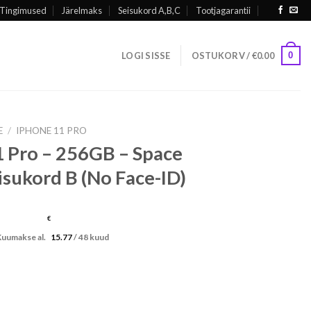
Tingimused
Järelmaks
Seisukord A,B,C
Tootjagarantii
0
LOGI SISSE
OSTUKORV /
€
0.00
E
/
IPHONE 11 PRO
 Pro – 256GB – Space
isukord B (No Face-ID)
€
Kuumakse al.
15.77
/ 48 kuud