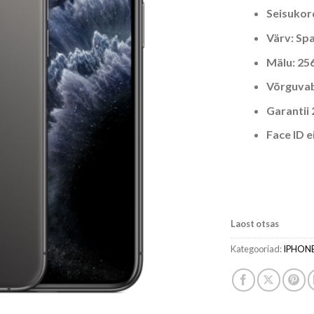
Seisukor
Värv: Sp
Mälu: 25
Võrguva
Garantii 
Face ID e
Laost otsas
Kategooriad:
IPHON