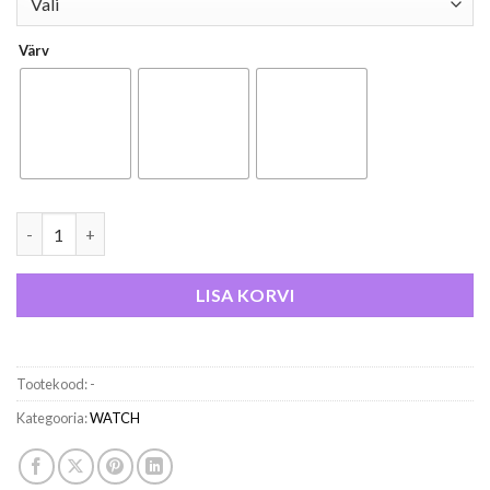
Värv
Apple Watch SE GPS Aluminium - Sport Band kogus
LISA KORVI
Tootekood:
-
Kategooria:
WATCH