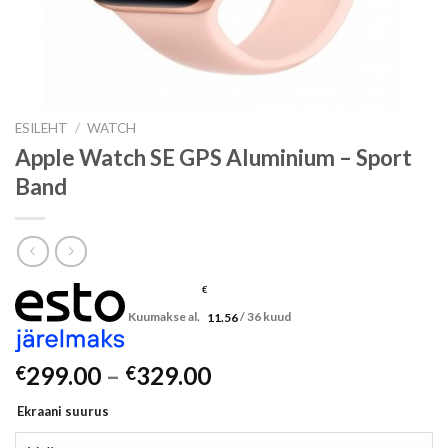
ESILEHT
/
WATCH
Apple Watch SE GPS Aluminium – Sport
Band
€
Kuumakse al.
11.56
/ 36 kuud
Hinnavahemik:
299.00
–
329.00
€
€
€299.00
Ekraani suurus
kuni
€329.00