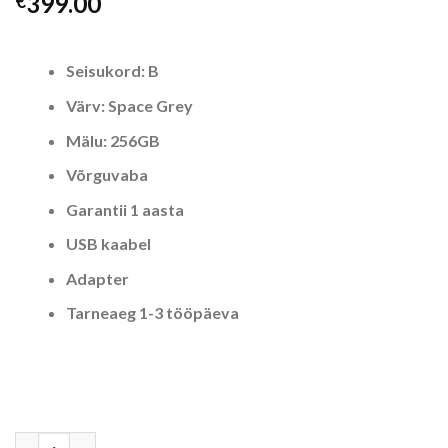
399.00
€
Seisukord: B
Värv: Space Grey
Mälu: 256GB
Võrguvaba
Garantii 1 aasta
USB kaabel
Adapter
Tarneaeg 1-3 tööpäeva
iPhone XS - 256GB - Space Grey - Seisukord B kogus