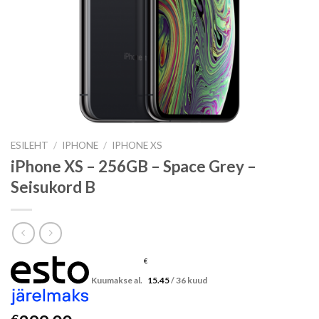
ESILEHT
/
IPHONE
/
IPHONE XS
iPhone XS – 256GB – Space Grey –
Seisukord B
€
Kuumakse al.
15.45
/ 36 kuud