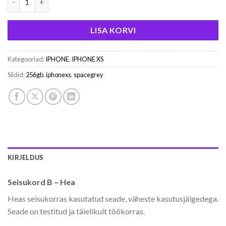
LISA KORVI
Kategooriad:
IPHONE
,
IPHONE XS
Sildid:
256gb
,
iphonexs
,
spacegrey
KIRJELDUS
Seisukord B – Hea
Heas seisukorras kasutatud seade, väheste kasutusjälgedega.
Seade on testitud ja täielikult töökorras.