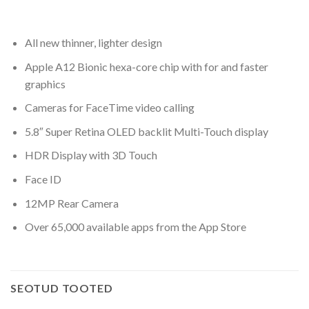
All new thinner, lighter design
Apple A12 Bionic hexa-core chip with for and faster
graphics
Cameras for FaceTime video calling
5.8″ Super Retina OLED backlit Multi-Touch display
HDR Display with 3D Touch
Face ID
12MP Rear Camera
Over 65,000 available apps from the App Store
SEOTUD TOOTED