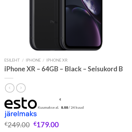
ESILEHT
/
IPHONE
/
IPHONE XR
iPhone XR – 64GB – Black – Seisukord B
€
Kuumakse al.
8.88
/ 24 kuud
Algne
Praegune
249.00
179.00
€
€
hind
hind