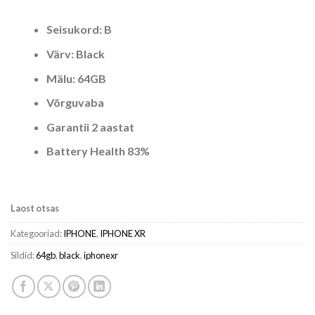
oli:
on:
€249.00.
€179.00.
Seisukord: B
Värv: Black
Mälu: 64GB
Võrguvaba
Garantii 2 aastat
Battery Health 83%
Laost otsas
Kategooriad:
IPHONE
,
IPHONE XR
Sildid:
64gb
,
black
,
iphonexr