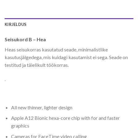
KIRJELDUS
Seisukord B – Hea
Heas seisukorras kasutatud seade, minimalistlike
kasutusjälgedega, mis kuidagi kasutamist ei sega. Seade on
testitud ja täielikult töökorras.
.
All new thinner, lighter design
Apple A12 Bionic hexa-core chip with for and faster
graphics
Cameras for FaceTime video calling