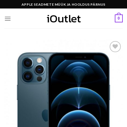
Skip
APPLE SEADMETE MÜÜK JA HOOLDUS PÄRNUS
to
content
0
Lisa
soovide
hulka