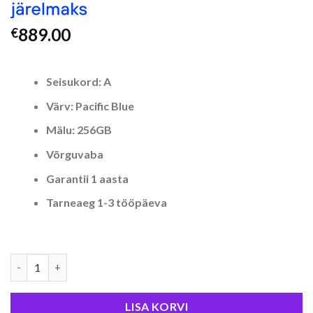
889.00
€
Seisukord: A
Värv: Pacific Blue
Mälu: 256GB
Võrguvaba
Garantii 1 aasta
Tarneaeg 1-3 tööpäeva
iPhone 12 Pro – 256GB – Pacific Blue – Seisukord A kogus
LISA KORVI