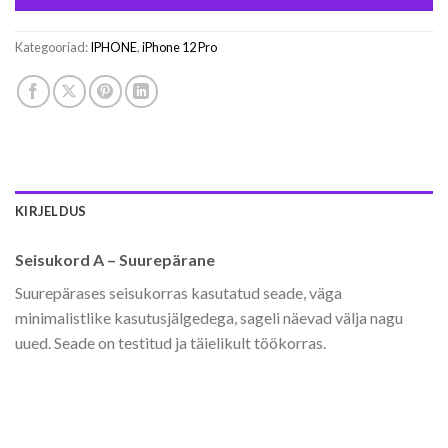
Kategooriad:
IPHONE
,
iPhone 12 Pro
KIRJELDUS
Seisukord A – Suurepärane
Suurepärases seisukorras kasutatud seade, väga
minimalistlike kasutusjälgedega, sageli näevad välja nagu
uued. Seade on testitud ja täielikult töökorras.