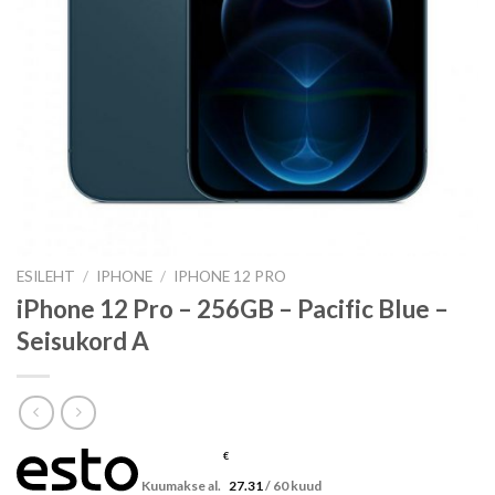
ESILEHT
/
IPHONE
/
IPHONE 12 PRO
iPhone 12 Pro – 256GB – Pacific Blue –
Seisukord A
€
Kuumakse al.
27.31
/ 60 kuud