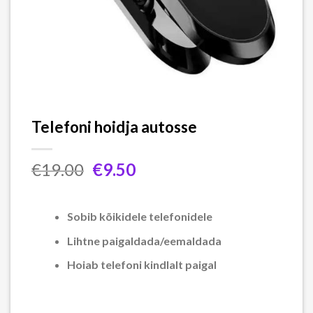
Telefoni hoidja autosse
Algne
Praegune
€
19.00
€
9.50
hind
hind
oli:
on:
€19.00.
€9.50.
Sobib kõikidele telefonidele
Lihtne paigaldada/eemaldada
Hoiab telefoni kindlalt paigal