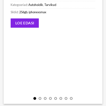
Kategooriad:
Autohoidik
,
Tarvikud
Sildid:
256gb
,
iphonexsmax
LOE EDASI